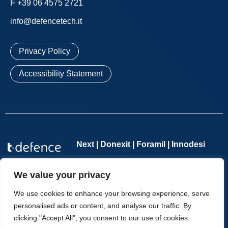
F +39 06 4575 2721
info@defencetech.it
Privacy Policy
Accessibility Statement
Next | Donexit | Foramil | Innodesi
Defence Tech Holding S.p.A. Benefit Corporation
– Single-
We value your privacy
member company – VAT number 11065701002 – REA no.
1276114 – Companies Register of Rome no. 11065701002 –
We use cookies to enhance your browsing experience, serve
Share Capital €2,554,285.70 fully paid up | Copyright © T-
personalised ads or content, and analyse our traffic. By
Defence – All Rights Reserved.
clicking "Accept All", you consent to our use of cookies.