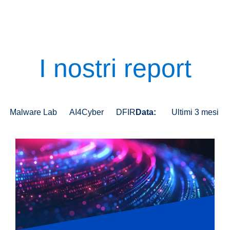
I nostri report
Malware Lab
AI4Cyber
DFIR
Data:
Ultimi 3 mesi