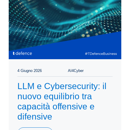
4 Giugno 2026
AI4Cyber
LLM e Cybersecurity: il
nuovo equilibrio tra
capacità offensive e
difensive