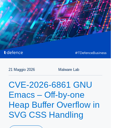
21 Maggio 2026
Malware Lab
CVE-2026-6861 GNU
Emacs – Off-by-one
Heap Buffer Overflow in
SVG CSS Handling