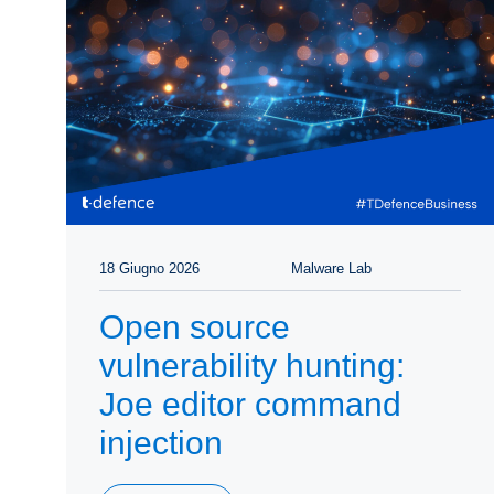
18 Giugno 2026
Malware Lab
Open source
vulnerability hunting:
Joe editor command
injection