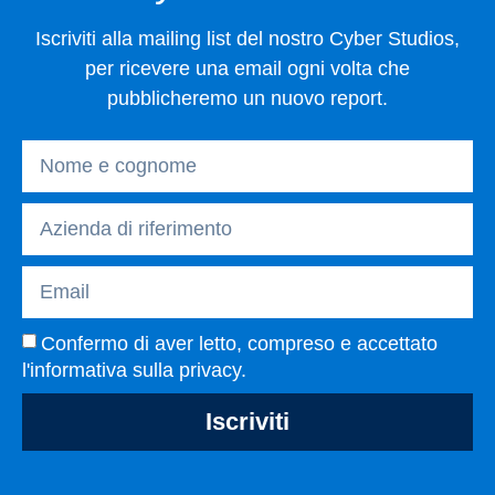
Iscriviti alla mailing list del nostro Cyber Studios,
per ricevere una email ogni volta che
pubblicheremo un nuovo report.
Confermo di aver letto, compreso e accettato
l'
informativa sulla privacy
.
Iscriviti