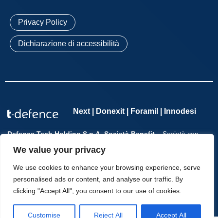
Privacy Policy
Dichiarazione di accessibilità
Next | Donexit | Foramil | Innodesi
Defence Tech Holding S.p.A. Società Benefit
– Società con
socio unico – P.IVA 11065701002 – REA n. 1276114 – Registro
We value your privacy
delle Imprese di Roma n. 11065701002 – Cap. Soc. €
2.554.285,70 i.v. | Copyright © T-Defence – All Rights Reserved.
We use cookies to enhance your browsing experience, serve
personalised ads or content, and analyse our traffic. By
clicking "Accept All", you consent to our use of cookies.
Customise
Reject All
Accept All