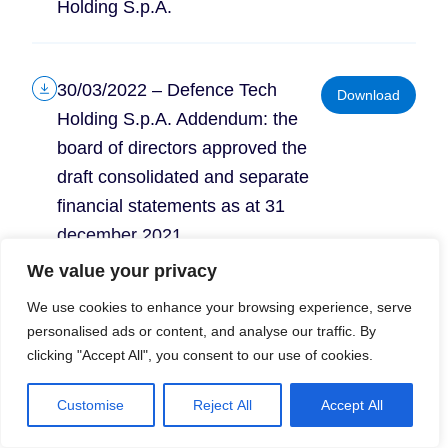
Holding S.p.A.
30/03/2022 – Defence Tech
Download
Holding S.p.A. Addendum: the
board of directors approved the
draft consolidated and separate
financial statements as at 31
december 2021
We value your privacy
We use cookies to enhance your browsing experience, serve
30/03/2022 – Defence Tech
Download
personalised ads or content, and analyse our traffic. By
Holding S.p.A: the board of
clicking "Accept All", you consent to our use of cookies.
directors approved the draf
consolidated and separate
Customise
Reject All
Accept All
financial statements as at 31