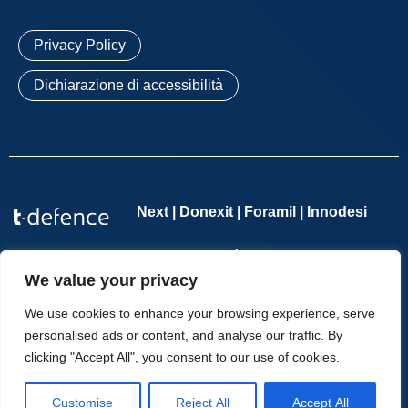
Privacy Policy
Dichiarazione di accessibilità
Next | Donexit | Foramil | Innodesi
Defence Tech Holding S.p.A. Società Benefit
– Società con
socio unico – P.IVA 11065701002 – REA n. 1276114 – Registro
We value your privacy
delle Imprese di Roma n. 11065701002 – Cap. Soc. €
2.554.285,70 i.v. | Copyright © T-Defence – All Rights Reserved.
We use cookies to enhance your browsing experience, serve
personalised ads or content, and analyse our traffic. By
clicking "Accept All", you consent to our use of cookies.
Customise
Reject All
Accept All