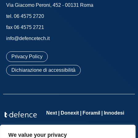
Via Giacomo Peroni, 452 - 00131 Roma
tel. 06 4575 2720
fax 06 4575 2721
info@defencetech.it
Privacy Policy
Dichiarazione di accessibilità
Next | Donexit | Foramil | Innodesi
Defence Tech Holding S.p.A. Società Benefit
– Società con
socio unico – P.IVA 11065701002 – REA n. 1276114 – Registro
We value your privacy