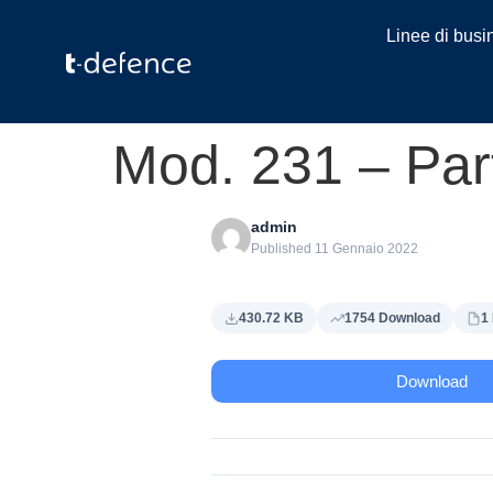
Linee di busi
Mod. 231 – Part
admin
Published 11 Gennaio 2022
430.72 KB
1754 Download
1 
Download