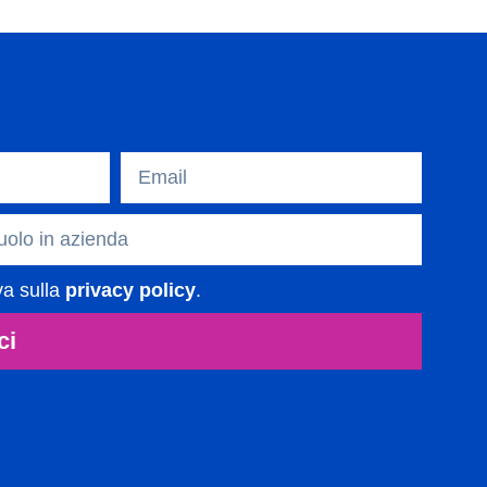
va sulla
privacy policy
.
ci