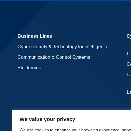
Business Lines
C
Cyber security & Technology for Intelligence
L
Communication & Control Systems
Ce
Electronics
La
L
We value your privacy
We use cookies to enhance your browsing experience, serv