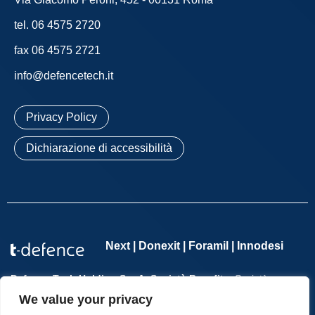
tel. 06 4575 2720
fax 06 4575 2721
info@defencetech.it
Privacy Policy
Dichiarazione di accessibilità
Next | Donexit | Foramil | Innodesi
Defence Tech Holding S.p.A. Società Benefit
– Società con
socio unico – P.IVA 11065701002 – REA n. 1276114 – Registro
We value your privacy
delle Imprese di Roma n. 11065701002 – Cap. Soc. €