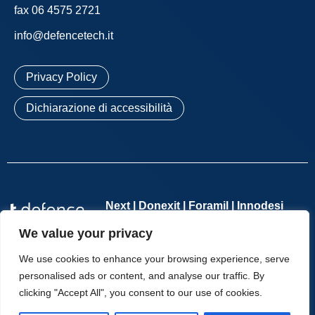
fax 06 4575 2721
info@defencetech.it
Privacy Policy
Dichiarazione di accessibilità
Next | Donexit | Foramil | Innodesi
We value your privacy
Defence Tech Holding S.p.A. Società Benefit
– Società con
socio unico – P.IVA 11065701002 – REA n. 1276114 – Registro
We use cookies to enhance your browsing experience, serve
delle Imprese di Roma n. 11065701002 – Cap. Soc. €
personalised ads or content, and analyse our traffic. By
2.554.285,70 i.v. | Copyright © T-Defence – All Rights Reserved.
clicking "Accept All", you consent to our use of cookies.